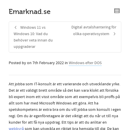
Emarknad.se
Digital avtalshantering för
Windows 11 vs
Windows 10: Vad du
olika operativsystem
behöver veta innan du
uppgraderar
Posted by
on
7th February 2022
in
Windows efter DOS
Att jobba som IT-konsult är ett varierande och utvecklande yrke.
Det är ett väldigt brett område så det kan vara klokt att försöka
bli expert inom ett visst område som att exempelvis bli proffs på
allt som har med Microsoft Windows att göra. Att ha
spetskompetens är extra bra om du vill jobba som konsult i egen
regi. Om du är egenföretagare är det viktigt att du når ut till nya
kunder för att få nya uppdrag. Ett tips är att du anlitar en
webbyrå
som kan utveckla en riktigt bra hemsida till dig. De kan