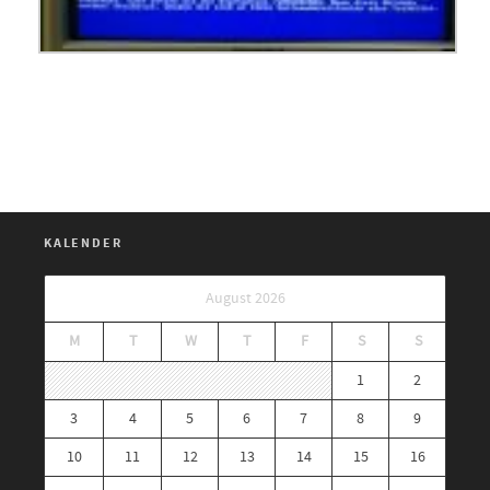
KALENDER
August 2026
M
T
W
T
F
S
S
1
2
3
4
5
6
7
8
9
10
11
12
13
14
15
16