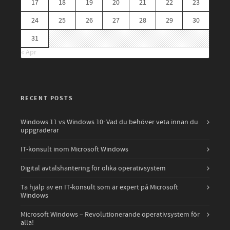
17
18
19
20
21
22
23
24
25
26
27
28
29
30
31
« Apr
RECENT POSTS
Windows 11 vs Windows 10: Vad du behöver veta innan du
uppgraderar
IT-konsult inom Microsoft Windows
Digital avtalshantering för olika operativsystem
Ta hjälp av en IT-konsult som är expert på Microsoft
Windows
Microsoft Windows – Revolutionerande operativsystem för
alla!