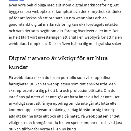
även vara behjälpliga med allt inom digital marknadsföring. Att
bygga en bra webbplats är komplext och det är mycket att tänka
på för att lyckas på ett bra sätt. En bra webbplats och en
genomtänkt digital marknadsföring kan öka företagets intäkter
och vara det som avgör om ditt företag överlever eller inte. Det
är helt klart värt investeringen att anlita en webbyrå för att ha en
webbplats i toppklass. De kan även hjälpa dig med grafiska saker.
Digital närvaro är viktigt för att hitta
kunder
På webbplatsen kan du ha en portfolio som visar upp dina
färdigheter. Du kan se webbplatsen som ditt ansikte utåt, den
ska representera dig på ett bra och professionellt sätt. Om du
inte finns på nätet eller inte går att hitta finns du heller inte. Det
är väldigt svårt att få nya uppdrag om du inte går att hitta eller
kommer upp i relevanta sökningar. Idag förväntar sig i princip
alla att kunna hitta allt och alla på nätet. På webbplatsen är det
viktigt att det framgår att du har en spetskompetens och vad just
du kan tillföra för värde till en ny kund